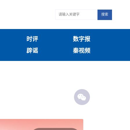
搜索
时评
数字报
辟谣
秦视频