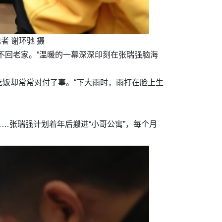
 谢环驰 摄
不回老家。”温暖的一幕深深印刻在张瑞强脑海
饭却常常对付了事。“下大雨时，雨打在脸上生
……张瑞强计划着年后搬进“小哥公寓”，每个月