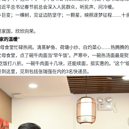
习近平总书记春节前总会深入人民群众，听民声、问冷暖。
乡巨变；一棵树，见证边防坚守；一颗星，映照逐梦征程……十
愿家国，欣欣向荣。
家的温暖”
父母食堂忙碌热闹。清蒸鲈鱼、荷塘小炒、白灼菜心……热腾腾
母食堂，点了碗牛肉面当“早午饭”。严寒中，一碗热汤面最是
吃饭打八折。一碗牛肉面十几块，还能续面，挺实惠的。”这个“
来到这里，见到包括张瑞强在内的3名快递员。