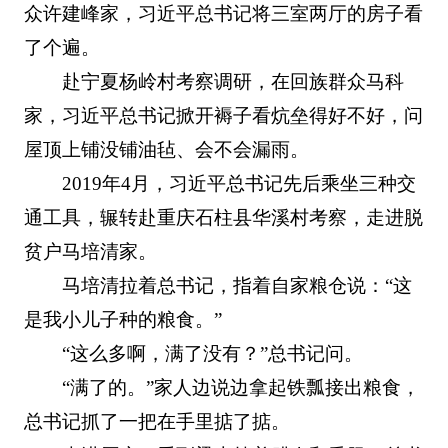
众许建峰家，习近平总书记将三室两厅的房子看
了个遍。
赴宁夏杨岭村考察调研，在回族群众马科
家，习近平总书记掀开褥子看炕垒得好不好，问
屋顶上铺没铺油毡、会不会漏雨。
2019年4月，习近平总书记先后乘坐三种交
通工具，辗转赴重庆石柱县华溪村考察，走进脱
贫户马培清家。
马培清拉着总书记，指着自家粮仓说：“这
是我小儿子种的粮食。”
“这么多啊，满了没有？”总书记问。
“满了的。”家人边说边拿起铁瓢接出粮食，
总书记抓了一把在手里掂了掂。