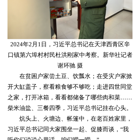
2024年2月1日，习近平总书记在天津西青区辛
口镇第六埠村村民杜洪刚家中考察。新华社记者
谢环驰 摄
在贫困户家尝土豆、饮瓢水；在受灾户家掀
开大缸盖子，察看粮食够不够吃；走进四世同堂
之家，打开冰箱，看看都储备了哪些肉和菜……
柴米油盐、三餐四季，习近平总书记挂在心头。
炕头上、火塘边、帐篷中，在老百姓家里，
习近平总书记同大家围坐一起、促膝而谈，“我
听你们说说心里话，咱们唠一唠。”