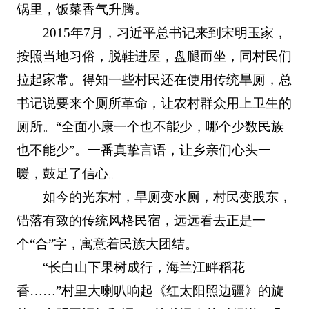
锅里，饭菜香气升腾。
2015年7月，习近平总书记来到宋明玉家，
按照当地习俗，脱鞋进屋，盘腿而坐，同村民们
拉起家常。得知一些村民还在使用传统旱厕，总
书记说要来个厕所革命，让农村群众用上卫生的
厕所。“全面小康一个也不能少，哪个少数民族
也不能少”。一番真挚言语，让乡亲们心头一
暖，鼓足了信心。
如今的光东村，旱厕变水厕，村民变股东，
错落有致的传统风格民宿，远远看去正是一
个“合”字，寓意着民族大团结。
“长白山下果树成行，海兰江畔稻花
香……”村里大喇叭响起《红太阳照边疆》的旋