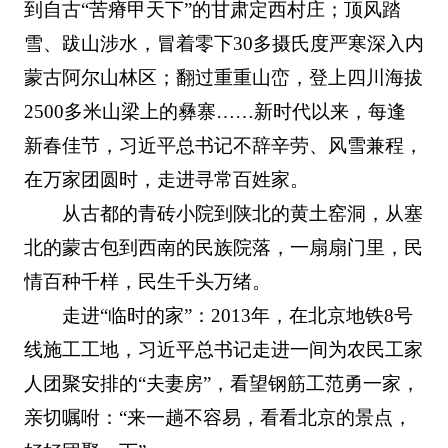
到自古“苦瘠甲天下”的甘肃定西村庄；顶风踏
雪、跋山涉水，冒着零下30多摄氏度严寒深入内
蒙古阿尔山林区；翻过重重山峦，登上四川海拔
2500多米山梁上的彝寨……新时代以来，每逢
新春佳节，习近平总书记不辞辛劳、风雪兼程，
在万家团圆时，走进寻常百姓家。
从古都的青砖小院到陕北的黄土窑洞，从塞
北的蒙古包到西南的民族院落，一扇扇门里，民
情百种千样，民生千头万绪。
走进“临时的家”：2013年，在北京地铁8号
线施工工地，习近平总书记走进一间为农民工家
人团聚安排的“夫妻房”，看望钢筋工范勇一家，
亲切嘱咐：“来一趟不容易，看看北京的景点，