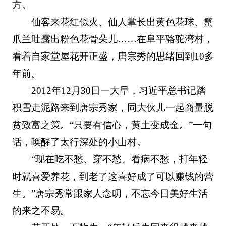
方。
仙客来花红似火、仙人掌长出黄色花球、蟹
爪兰吐露出粉色花骨朵儿……在阜平骆驼湾村，
看着自家堂屋花开正盛，唐宗秀的思绪回到10多
年前。
2012年12月30日一大早，习近平总书记踏
积雪走泥路来到唐宗秀家，同大伙儿一起商量脱
贫致富之策。“只要有信心，黄土变成金。”一句
话，唤醒了太行深处的小山村。
“现在吃不愁、穿不愁、看病不愁，打年轻
时就喜爱养花，到老了这喜好成了可以赚钱的营
生。”唐宗秀常跟家人念叨，不忘今日美好生活
的来之不易。