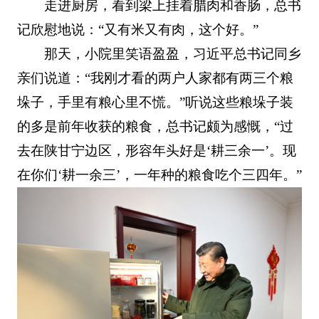
走进厨房，看到梁上挂着腊肉和香肠，总书
记欣慰地说：“又有米又有肉，这个好。”
那天，小院里笑语盈盈，习近平总书记同乡
亲们说道：“我刚才看的两户人家都有两三个粮
垛子，手里有粮心里不慌。”听说这些粮垛子装
的多是前年收获的粮食，总书记颇为感慨，“过
去在陕甘宁边区，形容年头好是‘耕三余一’。现
在你们‘耕一余三’，一年种的粮食吃个三四年。”