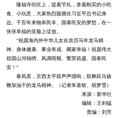
隆福寺街区上，提着节礼，拿着刚买的小吃
食、小玩意，大家热烈簇拥在习近平总书记身
边。千百年来物阜民丰、国泰民安的梦想，在一
张张幸福的笑脸上绽放。
“祝愿海内外中华儿女在农历马年龙马精
神、身体健康、事业有成、阖家幸福！祝愿伟大
祖国山河锦绣、风调雨顺、繁荣昌盛、国泰民
安！”
春风里，京西太平鼓声声擂响，鼓舞跃马扬
鞭加油干的龙马精神。（记者朱基钗、胡梦雪）
来源：新华社
编辑：王剑猛
责编：刘芳