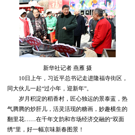
新华社记者 燕雁 摄
10日上午，习近平总书记走进隆福寺街区，
同大伙儿一起“过小年，迎新年”。
岁月积淀的稻香村，匠心独运的景泰蓝，热
气腾腾的炒肝儿，活灵活现的糖画，妙趣横生的
翻里花……在千年文韵和市场经济交融的“双面
绣”里，好一幅京味新春图景！