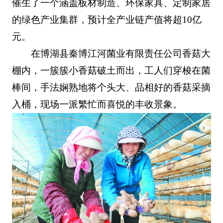
催生了一个涵盖板材制造、环保家具、定制家居
的绿色产业集群，预计全产业链产值将超10亿
元。
在博湖县秦博江河菌业有限责任公司香菇大
棚内，一簇簇小香菇破土而出，工人们穿梭在菌
棒间，手法娴熟地将个头大、品相好的香菇采摘
入桶，现场一派繁忙而喜悦的丰收景象。