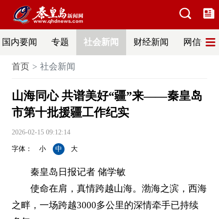
国内要闻
专题
社会新闻
财经新闻
网信普法
首页
社会新闻
山海同心 共谱美好“疆”来——秦皇岛
市第十批援疆工作纪实
2026-02-15 09:12:14
字体：
小
中
大
秦皇岛日报记者 储学敏
使命在肩，真情跨越山海。渤海之滨，西海
之畔，一场跨越3000多公里的深情牵手已持续