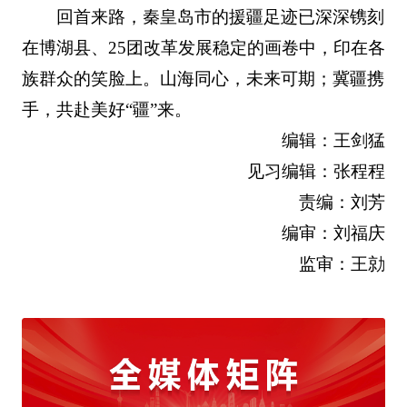
回首来路，秦皇岛市的援疆足迹已深深镌刻
在博湖县、25团改革发展稳定的画卷中，印在各
族群众的笑脸上。山海同心，未来可期；冀疆携
手，共赴美好“疆”来。
编辑：王剑猛
见习编辑：张程程
责编：刘芳
编审：刘福庆
监审：王勍