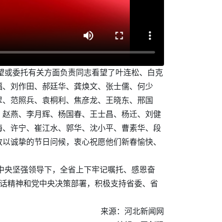
望或委托有关方面负责同志看望了叶连松、白克
福、刘作田、郝廷华、龚焕文、张士儒、何少
翠、范照兵、袁桐利、焦彦龙、王晓东、邢国
、赵燕、李月辉、杨国春、王士昌、杨迁、刘健
海、许宁、崔江水、郭华、沈小平、曹素华、段
致以诚挚的节日问候，衷心祝愿他们新春愉快、
党中央坚强领导下，全省上下牢记嘱托、感恩奋
讲话精神和党中央决策部署，积极支持省委、省
来源：河北新闻网