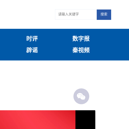
搜索
时评
数字报
辟谣
秦视频