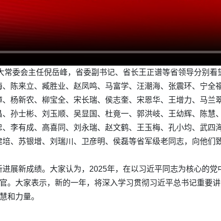
人大常委会主任倪岳峰，省委副书记、省长王正谱等省领导分别看
海、陈来立、臧胜业、赵凤鸣、马富学、汪潮海、张震环、宁全
璋、杨新农、柳宝全、宋长瑞、侯志奎、宋恩华、王增力、马兰
昌、孙士彬、刘玉顺、吴显国、杜竟一、郭洪岐、王幼辉、陈慧
忠、李有成、高喜同、刘永瑞、赵文鹤、王玉梅、孔小均、武四
建培、苏银增、刘瑞川、卫彦明、侯磊等省军级老同志，向他们
进展新成绩。大家认为，2025年，在以习近平同志为核心的
收官。大家表示，新的一年，将深入学习贯彻习近平总书记重要
智慧和力量。