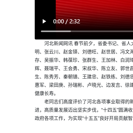
河北新闻网讯 春节前夕，省委书记、省
明、张云川、赵金铎、刘德旺、赵世居、冯文
存、吴振华、韩葆珍、张群生、王加林、白润
辉、聂瑞平、王会勇、宋叔华、陈立友、郭世
生、陈秀芳、秦朝镇、王建忠、赵铁练、刘德
惠军、梁田庚、孙瑞彬、卢晓光、边发吉、徐
健康长寿。
老同志们高度评价了河北各项事业取得的新
进，高质量发展迈出坚实步伐，“十四五”圆满
政府各项工作，为实现“十五五”良好开局贡献