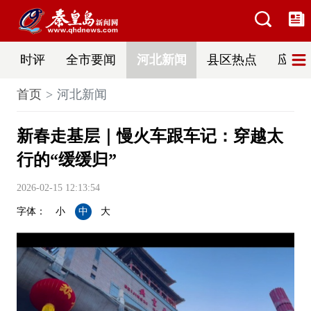
时评
全市要闻
河北新闻
县区热点
应急
首页
河北新闻
新春走基层｜慢火车跟车记：穿越太
行的“缓缓归”
2026-02-15 12:13:54
字体：
小
中
大