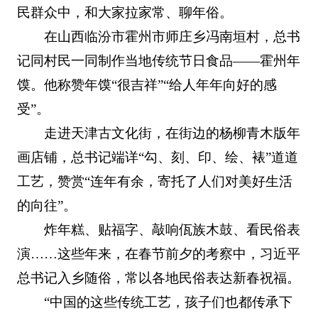
民群众中，和大家拉家常、聊年俗。
在山西临汾市霍州市师庄乡冯南垣村，总书
记同村民一同制作当地传统节日食品——霍州年
馍。他称赞年馍“很吉祥”“给人年年向好的感
受”。
走进天津古文化街，在街边的杨柳青木版年
画店铺，总书记端详“勾、刻、印、绘、裱”道道
工艺，赞赏“连年有余，寄托了人们对美好生活
的向往”。
炸年糕、贴福字、敲响佤族木鼓、看民俗表
演……这些年来，在春节前夕的考察中，习近平
总书记入乡随俗，常以各地民俗表达新春祝福。
“中国的这些传统工艺，孩子们也都传承下