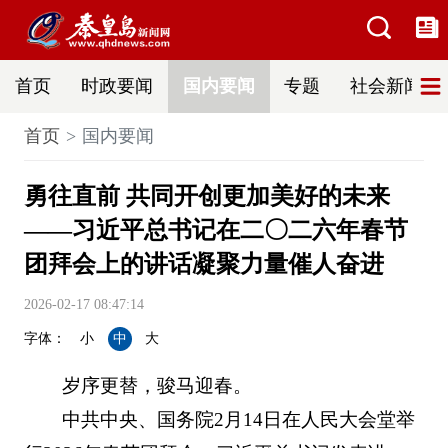
首页
时政要闻
国内要闻
专题
社会新闻
首页
国内要闻
勇往直前 共同开创更加美好的未来
——习近平总书记在二〇二六年春节
团拜会上的讲话凝聚力量催人奋进
2026-02-17 08:47:14
字体：
小
中
大
岁序更替，骏马迎春。
中共中央、国务院2月14日在人民大会堂举