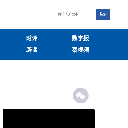
搜索
时评
数字报
辟谣
秦视频