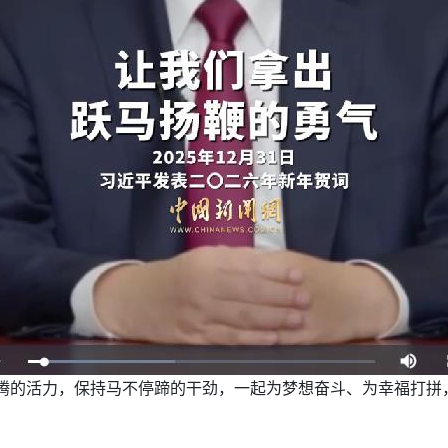
腾的活力，保持马不停蹄的干劲，一起为梦想奋斗、为幸福打拼