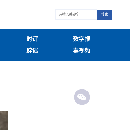
搜索
时评
数字报
辟谣
秦视频