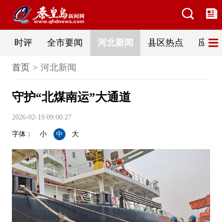
时评
全市要闻
河北新闻
县区热点
应急
首页
河北新闻
守护“北煤南运”大通道
2026-02-19 09:00:27
字体：
小
中
大