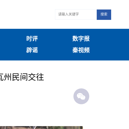
搜索
时评
数字报
辟谣
秦视频
瓦州民间交往