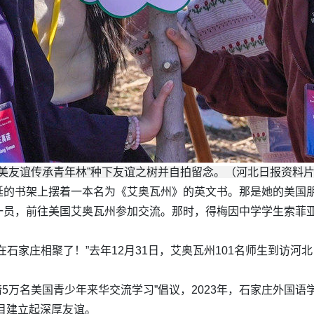
美友谊传承青年林”种下友谊之树并自拍留念。（河北日报资料片
的书架上摆着一本名为《艾奥瓦州》的英文书。那是她的美国朋友
一员，前往美国艾奥瓦州参加交流。那时，得梅因中学学生索菲亚
石家庄相聚了！”去年12月31日，艾奥瓦州101名师生到访河
5万名美国青少年来华交流学习”倡议，2023年，石家庄外国语
项目建立起深厚友谊。