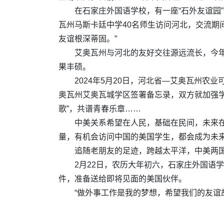
在石家庄外国语学校，有一座“石外友谊园”
瓦州马斯卡廷中学40名师生访问河北，交流期
友谊根深蒂固。”
艾奥瓦州与河北的友好交往源远流长，今
果丰硕。
2024年5月20日，河北省—艾奥瓦州农
奥瓦州艾奥瓦城学区签署备忘录，双方就加强学
歌”，共谱青春乐章……
中美关系希望在人民，基础在民间，未来在
量，有机会访问中国的美国学生，都会成为未来
追随老朋友的足迹，跨越太平洋，中美两
2月22日，农历大年初六，石家庄外国语
件，准备送给即将见面的美国伙伴。
“做外事工作是我的梦想，希望我们的友谊