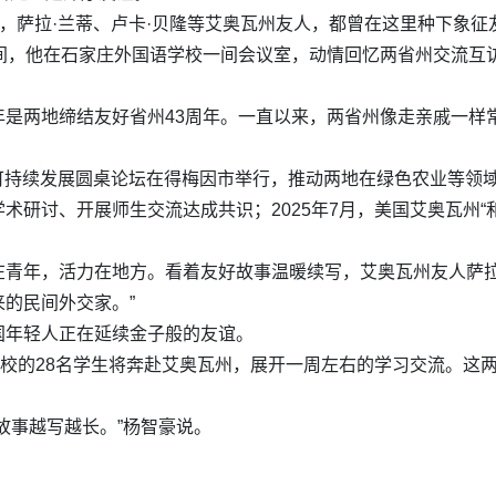
，萨拉·兰蒂、卢卡·贝隆等艾奥瓦州友人，都曾在这里种下象征友
间，他在石家庄外国语学校一间会议室，动情回忆两省州交流互
年是两地缔结友好省州43周年。一直以来，两省州像走亲戚一样
业可持续发展圆桌论坛在得梅因市举行，推动两地在绿色农业等领域
术研讨、开展师生交流达成共识；2025年7月，美国艾奥瓦州“
青年，活力在地方。看着友好故事温暖续写，艾奥瓦州友人萨拉
的民间外交家。”
国年轻人正在延续金子般的友谊。
学校的28名学生将奔赴艾奥瓦州，展开一周左右的学习交流。这
故事越写越长。”杨智豪说。