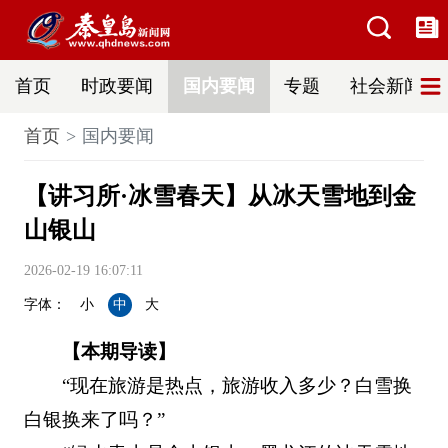
首页
时政要闻
国内要闻
专题
社会新闻
首页
国内要闻
【讲习所·冰雪春天】从冰天雪地到金
山银山
2026-02-19 16:07:11
字体：
小
中
大
【本期导读】
“现在旅游是热点，旅游收入多少？白雪换
白银换来了吗？”