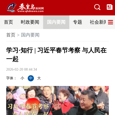
首页
时政要闻
国内要闻
专题
社会新闻
首页
国内要闻
学习·知行 | 习近平春节考察 与人民在
一起
2026-02-20 08:44:34
字体：
小
中
大