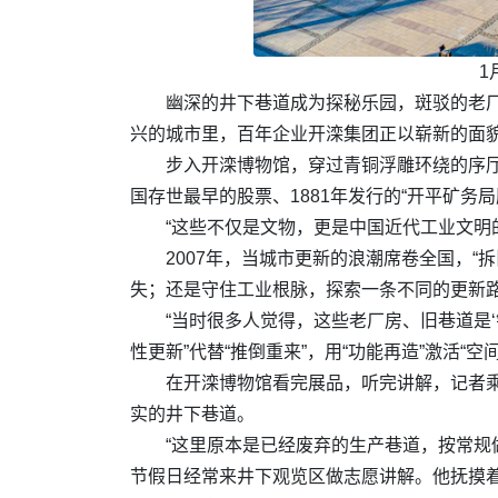
1
幽深的井下巷道成为探秘乐园，斑驳的老厂
兴的城市里，百年企业开滦集团正以崭新的面
步入开滦博物馆，穿过青铜浮雕环绕的序
国存世最早的股票、1881年发行的“开平矿务
“这些不仅是文物，更是中国近代工业文明的
2007年，当城市更新的浪潮席卷全国，
失；还是守住工业根脉，探索一条不同的更新
“当时很多人觉得，这些老厂房、旧巷道是
性更新”代替“推倒重来”，用“功能再造”激活“空
在开滦博物馆看完展品，听完讲解，记者
实的井下巷道。
“这里原本是已经废弃的生产巷道，按常规
节假日经常来井下观览区做志愿讲解。他抚摸着