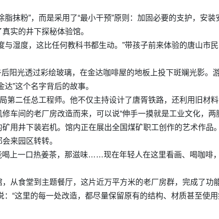
涂脂抹粉”，而是采用了“最小干预”原则：加固必要的支护，安
了真实的井下探秘体验馆。
度与湿度，这比任何教科书都生动。”带孩子前来体验的唐山市民
。午后阳光透过彩绘玻璃，在金达咖啡屋的地板上投下斑斓光影。游
金达”这个名字背后的故事。
务局第二任总工程师。他不仅主持设计了唐胥铁路，还利用旧材料
修车间的老厂房改造而来，可以说“伸手一摸就是工业文化，两
的矿用井下装岩机。馆内正在展出全国煤矿职工创作的艺术作品
都会来园区转转。
，能喝上一口热姜茶，那滋味……现在年轻人在这里看画、喝咖啡
馆，从食堂到主题餐厅，这片近万平方米的老厂房群，完成了功
立新说：“这里的每一处改造，都尽量保留原有的结构、材质甚至使