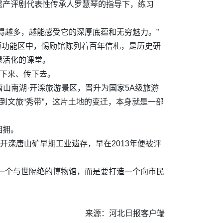
遗产评剧代表性传承人罗慧琴的指导下，练习
得越多，越能感受它的深厚底蕴和无穷魅力。”
主题功能区中，惕励馆陈列着百年信札，是历史研
遗活化的课堂。
活下来、传下去。
唐山南湖·开滦旅游景区，晋升为国家5A级旅游
到文旅“秀带”，这片土地的变迁，本身就是一部
相拥。
开滦唐山矿早期工业遗存，早在2013年便被评
一个与世隔绝的博物馆，而是要打造一个向市民
来源：河北日报客户端