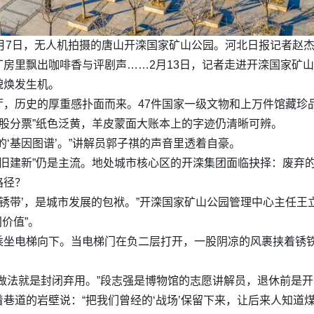
月7日，无人机拍摄的唐山开滦国家矿山公园。河北日报记者赵
房里飘出咖啡香与评剧声……2月13日，记者走进开滦国家矿
貌焕发生机。
厅，历史的厚重感扑面而来。47件国家一级文物和上万件馆藏珍
局股分票”纸色泛黄，羊皮蒙面大账本上的字迹仍清晰可辨。
‘基因图谱’。”讲解员郭子祺的声音里透着自豪。
“拆旧建新”仍是主流。地处城市核心区的开滦集团面临抉择：废
路径？
‘锈带’，是城市发展的包袱。”开滦国家矿山公园管理中心主任王
间价值”。
乘坐电梯向下。当电梯门在负二层打开，一股阴凉的风裹挟着锈
做法就是封闭弃用。”段志强是博物馆的志愿讲解员，退休前是
巷道的岩壁说：“把我们曾经的‘战场’保留下来，让后来人知道