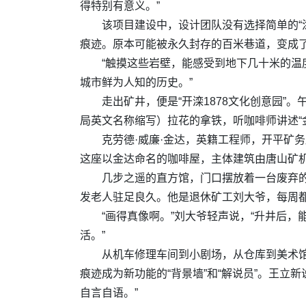
得特别有意义。”
该项目建设中，设计团队没有选择简单的“
痕迹。原本可能被永久封存的百米巷道，变成
“触摸这些岩壁，能感受到地下几十米的温
城市鲜为人知的历史。”
走出矿井，便是“开滦1878文化创意园”
局英文名称缩写）拉花的拿铁，听咖啡师讲述“
克劳德·威廉·金达，英籍工程师，开平矿
这座以金达命名的咖啡屋，主体建筑由唐山矿机
几步之遥的直方馆，门口摆放着一台废弃
发老人驻足良久。他是退休矿工刘大爷，每周
“画得真像啊。”刘大爷轻声说，“升井后
活。”
从机车修理车间到小剧场，从仓库到美术
痕迹成为新功能的“背景墙”和“解说员”。王
自言自语。”