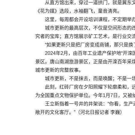
从直方馆出来，穿过一道拱门，就是冀东
《花为媒》选段，水袖翻飞，童音清亮。
这里，每周都会开设培训课程，不定期举办
城市更新的最高层次，不仅是空间形态的改
究者的宝库；直方馆展示矿工艺术，是行业交
“如果更新只是把厂房变成商铺，那只是换
2024年2月，由百年工业遗产保护地“开
景区。唐山南湖旅游景区，正是由开滦百年采煤
城市更新的完整叙事。
城市更新，不是抹去，而是唤醒；不是一
此刻，红砖厂房在夕阳照耀下轮廓柔和，远
为全国重点文物保护单位。今年1月7日，又被
王立新指着一号井的井架说：“你看，生
敞开的文化客厅。”（河北日报记者 李巍）