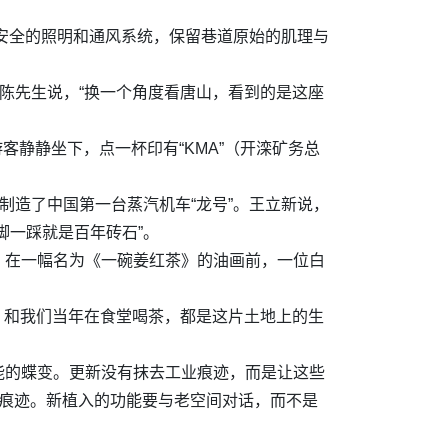
装安全的照明和通风系统，保留巷道原始的肌理与
陈先生说，“换一个角度看唐山，看到的是这座
客静静坐下，点一杯印有“KMA”（开滦矿务总
制造了中国第一台蒸汽机车“龙号”。王立新说，
脚一踩就是百年砖石”。
。在一幅名为《一碗姜红茶》的油画前，一位白
，和我们当年在食堂喝茶，都是这片土地上的生
能的蝶变。更新没有抹去工业痕迹，而是让这些
用痕迹。新植入的功能要与老空间对话，而不是