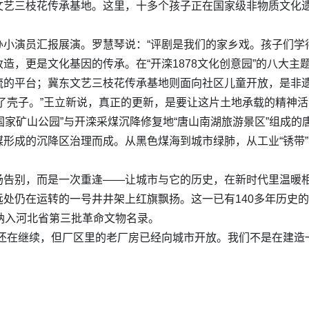
文艺三枝花传承基地。这里，十多个孩子正在国家级非物质文化
小演员汇报展演。罗慧琴说：“评剧是我们的家乡戏。孩子们学
造，更是文化基因的传承。在“开滦1878文化创意园”的八大
流的平台；冀东文艺三枝花传承基地则面向社区儿童开放，是非
了壳子。”王立新说，真正的更新，是要让这片土地承载的精神
滦国家矿山公园”与开滦采煤沉降修复地“唐山南湖旅游景区”组成的
形成的沉降区治理而成。从黑色煤海到城市绿肺，从工业“锈带”
场告别，而是一次重逢——让城市与它的历史，在新时代里温暖
处仍在运转的一号井井架上红旗飘扬。这一已有140多年历史的
纳入河北省第三批革命文物名录。
产还在继续，但厂区里的老厂房已经向城市开放。我们不是在建造