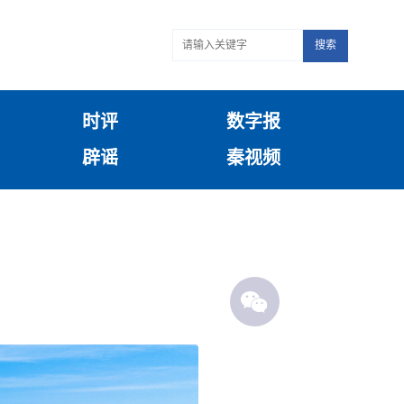
搜索
时评
数字报
辟谣
秦视频