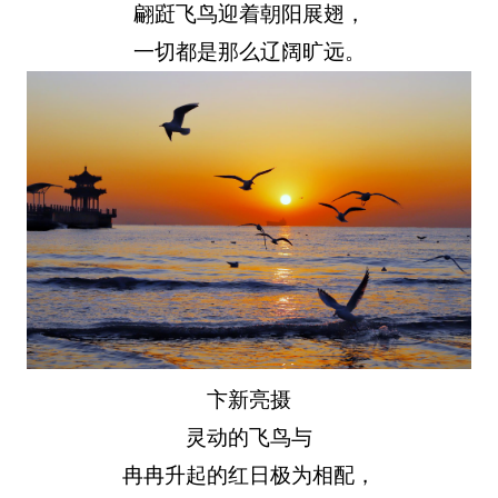
翩跹飞鸟迎着朝阳展翅，
一切都是那么辽阔旷远。
卞新亮摄
灵动的飞鸟与
冉冉升起的红日极为相配，