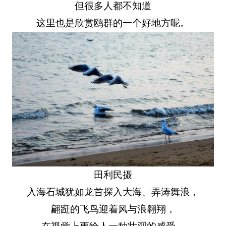
但很多人都不知道
这里也是欣赏鸥群的一个好地方呢。
田利民摄
入海石城犹如龙首探入大海、弄涛舞浪，
翩跹的飞鸟迎着风与浪翱翔，