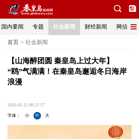
国内要闻
专题
社会新闻
财经新闻
网信普法
首页
社会新闻
【山海醉团圆 秦皇岛上过大年】
“鸥”气满满！在秦皇岛邂逅冬日海岸
浪漫
2026-02-21 08:21:57
字体：
小
中
大