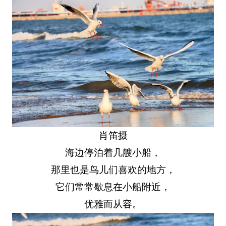
肖笛摄
海边停泊着几艘小船，
那里也是鸟儿们喜欢的地方，
它们常常歇息在小船附近，
优雅而从容。