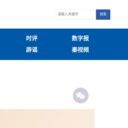
搜索
时评
数字报
辟谣
秦视频