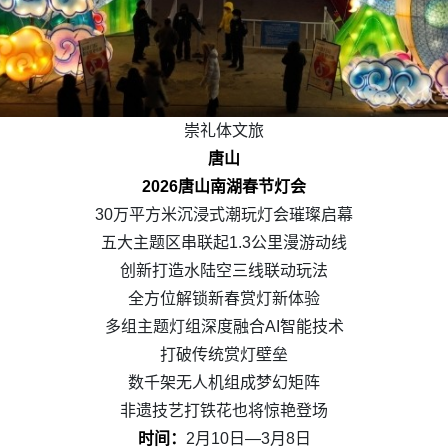
崇礼体文旅
唐山
2026唐山南湖春节灯会
30万平方米沉浸式潮玩灯会璀璨启幕
五大主题区串联起1.3公里漫游动线
创新打造水陆空三线联动玩法
全方位解锁新春赏灯新体验
多组主题灯组深度融合AI智能技术
打破传统赏灯壁垒
数千架无人机组成梦幻矩阵
非遗技艺打铁花也将惊艳登场
时间：
2月10日—3月8日