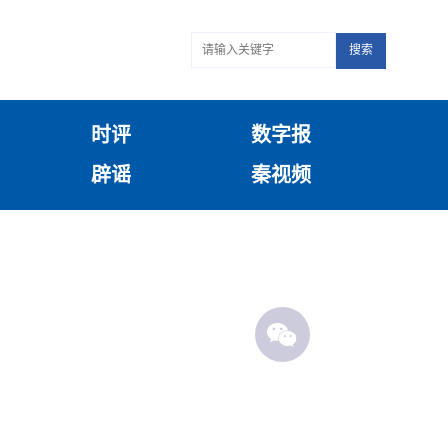
搜索
时评
数字报
辟谣
秦视频