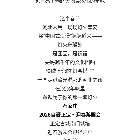
也点亮了燕赵大地最浓郁的年味
这个春节
河北人用一场场灯火盛宴
将“中国式浪漫”娓娓道来——
灯火璀璨处
是团圆，是祝福
是跨越千年的文化回响
快喊上你的“灯会搭子”
一同走进流光溢彩的河北之夜
在浓浓年味里
邂逅属于你的那一盏灯火
石家庄
2026自豪正定・迎春游园会
正定古城南门城墙
迎春游园会已经开启