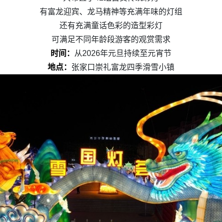
有富龙迎宾、龙马精神等充满年味的灯组
还有充满童话色彩的造型彩灯
可满足不同年龄段游客的观赏需求
时间：
从2026年元旦持续至元宵节
地点：
张家口崇礼富龙四季滑雪小镇