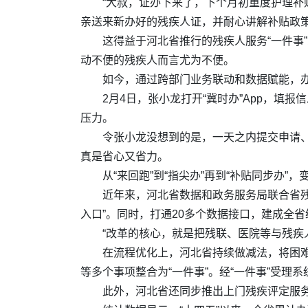
“大叔，证办下来了，下个月初重度护理补
亲送来新办好的残疾人证，并耐心讲解补贴政
这得益于河北省推行的残疾人服务“一件事
动不便的残疾人而言尤为不便。
如今，通过跨部门业务联动和数据赋能，办证
2月4日，张小龙打开“冀时办”App，
压力。
令张小龙没想到的是，一天之内提交申请、
真是省心又省力。
从“来回跑”到“指尖办”再到“补贴同步办
近年来，河北省数据和政务服务局联合省残
入口”。同时，打通20多个数据接口，建成全
“改革的核心，就是把残联、医院等与残疾
在流程优化上，河北省持续做减法，将困
等多个事项整合为“一件事”。经“一件事”受
此外，河北省还同步推出上门残疾评定服