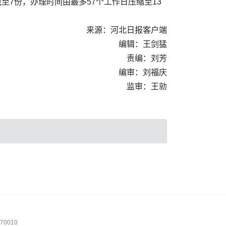
至7份，办理时间由最多57个工作日压缩至13
来源：河北日报客户端
编辑：王剑猛
责编：刘芳
编审：刘福庆
监审：王勍
0010