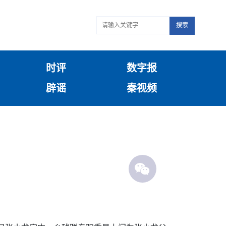
搜索
时评
数字报
辟谣
秦视频