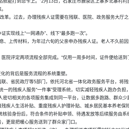
贴就能打到您卡上。”2月13日，石家庄市鹿泉区上寨乡北寨村
策。
”改革。过去，办理残疾人证需要在残联、医院、政务服务大厅之
实现线上“一网通办”、线下“最多跑一次”。
填报信息、上传材料，为年过六旬的父亲申办残疾人证。老人不久前
医院评定两项流程全部完成。“仅用一周多时间，证件便给送到
”，变化的背后是服务流程的系统重塑。
联、省民政厅等5部门，依托河北省一体化政务服务平台，将残
省统一的残疾人服务“一件事”受理系统，切实减轻残疾人跑办负担
人密切相关的各项服务集成到同一平台，让数据多跑路、群众少
难残疾人生活补贴、重度残疾人护理补贴、城乡居民基本养老保
理系统核验身份后，符合条件的补贴申领、待遇发放等后续服务由
务，更是把暖心服务送到了群众家门口。