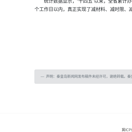
统计数据显示，“十四五”以来，全省累计办
个工作日以内，真正实现了减材料、减时限、减
声明：秦皇岛新闻网发布稿件未经许可，谢绝转载。秦
冀ICP