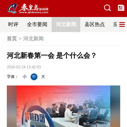
时评
全市要闻
河北新闻
县区热点
应急
首页
河北新闻
河北新春第一会 是个什么会？
2026-02-24 13:42:03
字体：
小
中
大