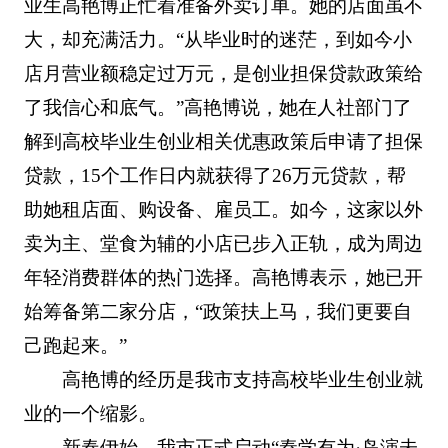
业生高艳博正忙着准备外卖订单。她的店面虽不
大，却充满活力。“从毕业时的迷茫，到如今小
店月营业额稳定过万元，是创业担保贷款政策给
了我信心和底气。”高艳博说，她在人社部门了
解到高校毕业生创业相关优惠政策后申请了担保
贷款，15个工作日内就获得了26万元贷款，帮
助她租店面、购设备、雇员工。如今，这家以外
卖为主、堂食为辅的小店已步入正轨，成为周边
年轻消费群体的热门选择。高艳博表示，她已开
始筹备第二家分店，“政策扶上马，我们更要自
己跑起来。”
高艳博的经历是我市支持高校毕业生创业就
业的一个缩影。
新春伊始，我市正式启动“秦学有为
·
岛演未