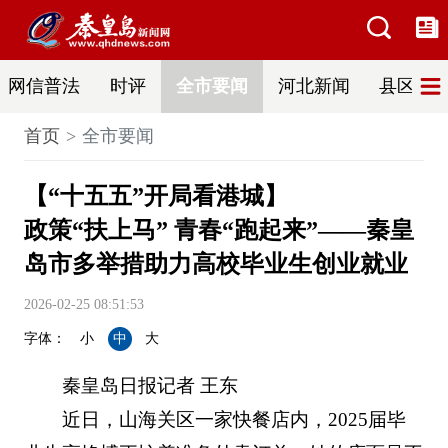
网信普法
时评
全市要闻
河北新闻
县区热
首页
全市要闻
【“十五五”开局看港城】
政策“扶上马” 青春“跑起来”——秦皇
岛市多举措助力高校毕业生创业就业
2026-02-25 08:51:53
字体：
小
中
大
秦皇岛日报记者 王东
近日，山海关区一家快餐店内，2025届毕