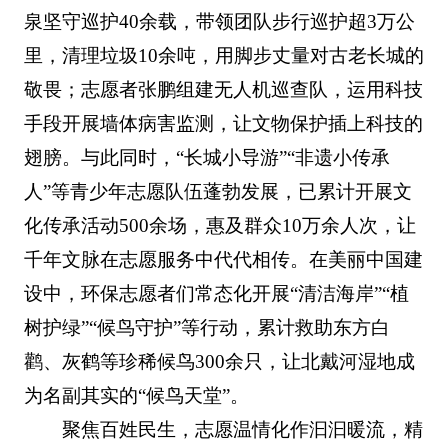
泉坚守巡护40余载，带领团队步行巡护超3万公
里，清理垃圾10余吨，用脚步丈量对古老长城的
敬畏；志愿者张鹏组建无人机巡查队，运用科技
手段开展墙体病害监测，让文物保护插上科技的
翅膀。与此同时，“长城小导游”“非遗小传承
人”等青少年志愿队伍蓬勃发展，已累计开展文
化传承活动500余场，惠及群众10万余人次，让
千年文脉在志愿服务中代代相传。在美丽中国建
设中，环保志愿者们常态化开展“清洁海岸”“植
树护绿”“候鸟守护”等行动，累计救助东方白
鹳、灰鹤等珍稀候鸟300余只，让北戴河湿地成
为名副其实的“候鸟天堂”。
聚焦百姓民生，志愿温情化作汩汩暖流，精