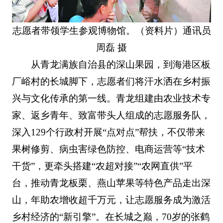
志愿者带领学生参观博物馆。（资料片）通讯员
周磊 摄
从青龙满族自治县的深山果园，到海港区板
厂峪村的长城脚下，志愿者们将汗水洒在乡村振
兴与文化传承的第一线。青龙组建由农业技术专
家、返乡青年、致富带头人组成的志愿服务队，
深入129个行政村开展“点对点”帮扶，不仅带来
果树修剪、病虫害绿色防控、电商运营等“技术
干货”，更牵头搭建“农超对接”“农网直供”平
台，推动青龙板栗、燕山苹果等特色产品走出深
山，年助农增收超千万元，让志愿服务成为激活
乡村经济的“新引擎”。在长城之巅，70岁的张鹤