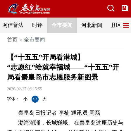
网信普法
时评
全市要闻
河北新闻
县区热
首页
全市要闻
【“十五五”开局看港城】
“志愿红”绘就幸福城——“十五五”开
局看秦皇岛市志愿服务新图景
2026-02-27 08:15:55
字体：
小
中
大
秦皇岛日报记者 李楠 通讯员 周磊
渤海潮涌，长城巍峨。在秦皇岛这座历史与