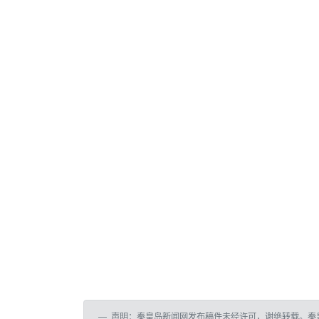
声明：秦皇岛新闻网发布稿件未经许可，谢绝转载。秦