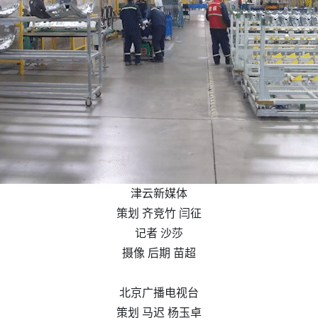
津云新媒体
策划 齐竞竹 闫征
记者 沙莎
摄像 后期 苗超
北京广播电视台
策划 马迟 杨玉卓