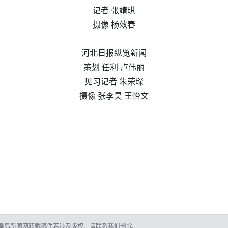
记者 张靖琪
摄像 杨效春
河北日报纵览新闻
策划 任利 卢伟丽
见习记者 朱荣琛
摄像 张李昊 王怡文
皇岛新闻网转载稿件若涉及版权，请联系我们删除。