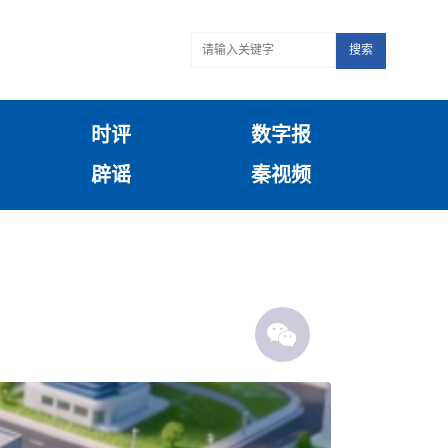
搜索
时评
数字报
辟谣
秦视频