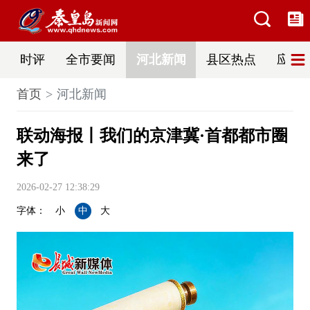
时评
全市要闻
河北新闻
县区热点
应急
首页
河北新闻
联动海报丨我们的京津冀·首都都市圈
来了
2026-02-27 12:38:29
字体：
小
中
大