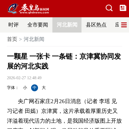
时评
全市要闻
河北新闻
县区热点
应急
首页
河北新闻
一颗星 一张卡 一条链：京津冀协同发
展的河北实践
2026-02-27 12:48:49
字体：
小
中
大
央广网石家庄2月26日消息（记者 李瑶 见
习记者 田嫣）京津冀，这片承载着厚重历史又
洋溢着现代活力的土地，是我国经济版图上开放