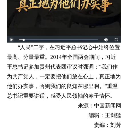
“人民”二字，在习近平总书记心中始终位置
最高、分量最重。2014年全国两会期间，习近
平总书记参加贵州代表团审议时强调：“我们作
为共产党人，一定要把他们放在心上，真正地为
他们办实事，否则我们的良知在哪里啊。”重温
总书记重要讲话，感受人民领袖的赤子情怀。
来源：中国新闻网
编辑：王剑猛
责编：刘芳