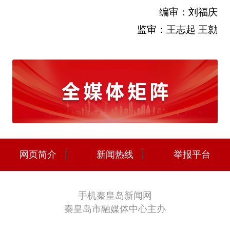
编审：刘福庆
监审：王志起 王勍
网页简介
新闻热线
举报平台
手机秦皇岛新闻网
秦皇岛市融媒体中心主办