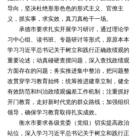
导向，坚决杜绝形形色色的形式主义、官僚主
义，抓实事，求实效，真刀真枪干一场。
承德市要求扎实开展学习研讨，通过理论学
习中心组、读书班、专题研讨等形式，原原本本
学习习近平总书记关于树立和践行正确政绩观的
重要论述；动真碰硬查摆问题，深入查找政绩观
方面存在的问题；务实推进集中整治，把问题整
改贯穿学习教育始终；统筹推进建章立制，健全
有效防范和纠治政绩观偏差工作机制；注重抓好
开门教育，走好新时代党的群众路线；加强组织
领导，确保学习教育取得扎实成效。
衡水市要求各级党委（党组）切实提高政治
站位，深入学习习近平总书记关于树立和践行正