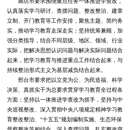
廊坊市要求围绕重点任务一体推进学查改，
认真落实学习研讨、查摆问题、整改整治、建章
立制、开门教育等工作安排，聚焦主题、简约务
实，推动学习教育走深走实；坚持统筹兼顾，加
强分类指导，结合不同层级、地区、领域、行业
实际，把解决思想认识问题与解决实际问题结合
起来，把学习教育与推进重点工作结合起来，与
持续整治形式主义为基层减负结合起来。
邢台市要求把以立党为公、为民造福、科学
决策、真抓实干为总要求贯穿学习教育全过程各
方面；坚持以一体推进学查改为抓手，坚持与中
央巡视整改、深入贯彻中央八项规定精神学习教
育整改整治、“十五五”规划编制实施、生态环保
督察整改等相结合，深入查摆问题，扎实整改突