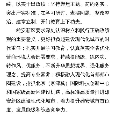
绩、以实干出政绩；坚持聚焦主题、简约务实，
突出严实标准，在学习研讨、查摆问题、整改整
治、建章立制、开门教育上下功夫。
雄安新区要求深刻认识树立和践行正确政绩
观的重要意义，更好担负起建设现代化城市的时
代重任；扎实开展学习教育，认真落实全省优化
营商环境大会部署要求，持续提能级、练内功、
转作风、优服务，不断升华思想境界、强化服务
理念、提高专业素养；积极融入现代化首都都市
圈建设，抢抓北京（京津冀）国际科技创新中心
和国家级高新区建设机遇，高标准高质量推进雄
安新区建设现代化城市，着力提升雄安城市首位
度、发展能级和综合竞争力。