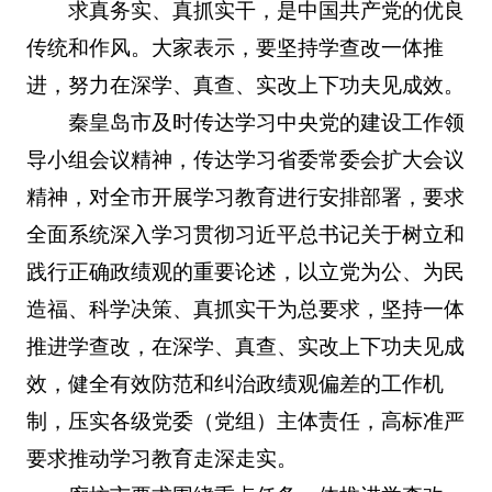
求真务实、真抓实干，是中国共产党的优良
传统和作风。大家表示，要坚持学查改一体推
进，努力在深学、真查、实改上下功夫见成效。
秦皇岛市及时传达学习中央党的建设工作领
导小组会议精神，传达学习省委常委会扩大会议
精神，对全市开展学习教育进行安排部署，要求
全面系统深入学习贯彻习近平总书记关于树立和
践行正确政绩观的重要论述，以立党为公、为民
造福、科学决策、真抓实干为总要求，坚持一体
推进学查改，在深学、真查、实改上下功夫见成
效，健全有效防范和纠治政绩观偏差的工作机
制，压实各级党委（党组）主体责任，高标准严
要求推动学习教育走深走实。