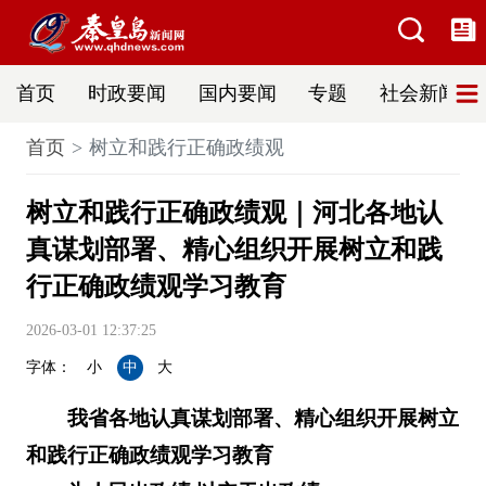
首页
时政要闻
国内要闻
专题
社会新闻
首页
树立和践行正确政绩观
树立和践行正确政绩观｜河北各地认
真谋划部署、精心组织开展树立和践
行正确政绩观学习教育
2026-03-01 12:37:25
字体：
小
中
大
我省各地认真谋划部署、精心组织开展树立
和践行正确政绩观学习教育