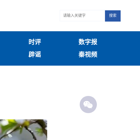
搜索
时评
数字报
辟谣
秦视频