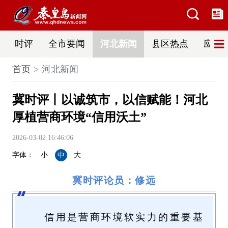
时评
全市要闻
河北新闻
县区热点
应急
首页
河北新闻
冀时评丨以诚筑市，以信赋能！河北
厚植营商环境“信用沃土”
2026-03-02 16:46:06
字体：
小
中
大
冀时评论员：修远
信用是营商环境软实力的重要基