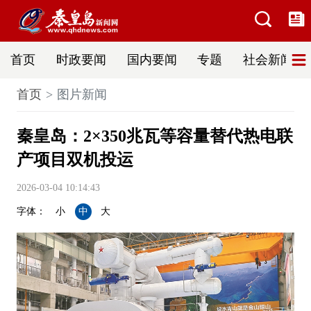
首页
时政要闻
国内要闻
专题
社会新闻
首页
图片新闻
秦皇岛：2×350兆瓦等容量替代热电联
产项目双机投运
2026-03-04 10:14:43
字体：
小
中
大