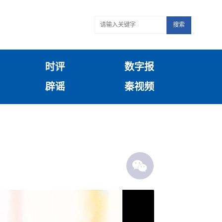
搜索
时评
数字报
辟谣
秦视频