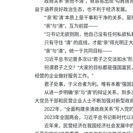
政商关系“亲而不清”，就容易出现“勾肩搭
益于涵养良好政治生态，也不利于经济发展。
“‘亲’和‘清’本质上是干事和干净的关系
“亲”与“清”，互为前提——
“习书记无欲则刚，他自己没有任何私欲私
只有守住 “清” 的底线，才能“亲”得光明
“亲”与“清”，统一于共同目标——
习近平总书记曾多次以“君子之交淡如水”形容
何谓君子之交？“大家的目标都是强国富
经营的企业做好服务工作。”
君子处事，于义合者为利。唯有本着“强国富
从进一步明确“亲”与“清”的辩证关系，到
大党员干部和民营企业人士不断加强对新型政
2022年，“全面构建亲清政商关系”写
2023年全国两会，习近平总书记新时代
近年来，民营经济在我国经济社会发展中