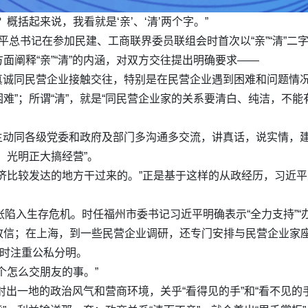
概括起来说，我看就是‘亲’、‘清’两个字。”
习近平总书记在参加民建、工商联界委员联组会时首次以“亲”“清”
面阐释“亲”“清”的内涵，对双方交往提出明确要求——
荡真诚同民营企业接触交往，特别是在民营企业遇到困难和问题情
难”；所谓“清”，就是“同民营企业家的关系要清白、纯洁，不
极主动同各级党委和政府及部门多沟通多交流，讲真话，说实情，建
、光明正大搞经营”。
济比较发达的地方干过来的。”正是基于这样的从政经历，习近
张陷入生存危机。时任福州市委书记习近平明确表示“全力支持”“
致信；在上海，到一些民营企业调研，还专门安排与民营企业家
道时注重公私分明。
个怎么交朋友的事。”
折射出一地的政治风气和营商环境，关乎“看得见的手”和“看不见的