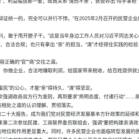
背”、利益输送那一套；政商关系“清而不亲”，就会养出“甩手掌
，是辩证统一的，完全可以并行不悖。”在2025年2月召开的民营
利，敢于甩开膀子干。”这是当年身边工作人员对习近平同志关
正大、合法合规；也只有拿出 “亲” 的担当，“清”才经得住实践的
正确的“官”“商”交往之道。
民，你做企业，合法地赚取利润，给国家带来税收，给百姓提供就
民”的公心，才能“亲”得持久、“清”得坚定。
多次强调政商双方行为准则，再到要求“亮明态度、付诸行动”……
商相处之道的认识理解、贯彻落实。
入党的二十大报告，成为我们党对民营经济发展基本方针政策的延续
以来第二次参加民建、工商联界委员联组会，强调“要把构建亲清政
的地位和作用更显重大。同时，许多民营企业也面临转型发展的困