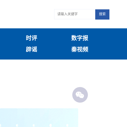
搜索
时评
数字报
辟谣
秦视频