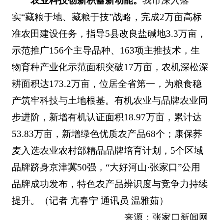
农业科技创新积蓄新动能。
我市深入落
实“藏粮于地、藏粮于技”战略，完成2万亩高标
准农田建设任务，指导5县改良盐碱地3.3万亩，
示范推广156个主导品种、163项主推技术，生
物育种产业化示范面积突破17万亩，农机深松深
耕面积达173.2万亩，位居全省第一，为粮食稳
产筑牢科技与土地根基。有机农业与品牌农业同
步进阶，新增有机认证面积18.97万亩，累计达
53.83万亩，新增绿色优质农产品68个；康保荞
麦入选农业农村部精品品牌培育计划，5个区域
品牌跻身京津冀50强，“大好河山·张家口”公用
品牌成功发布，特色农产品辨识度与竞争力持续
提升。（记者 亢春宁 通讯员 温雅茹）
来源：张家口新闻网