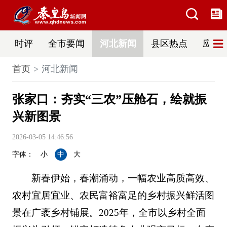
时评
全市要闻
河北新闻
县区热点
应急
首页
河北新闻
张家口：夯实“三农”压舱石，绘就振
兴新图景
2026-03-05 14:46:56
字体：
小
中
大
新春伊始，春潮涌动，一幅农业高质高效、
农村宜居宜业、农民富裕富足的乡村振兴鲜活图
景在广袤乡村铺展。2025年，全市以乡村全面