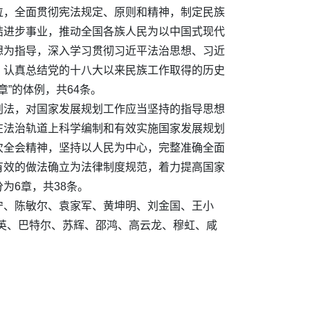
位，全面贯彻宪法规定、原则和精神，制定民族
结进步事业，推动全国各族人民为以中国式现代
想为指导，深入学习贯彻习近平法治思想、习近
，认真总结党的十八大以来民族工作取得的历史
”的体例，共64条。
划法，对国家发展规划工作应当坚持的指导思想
在法治轨道上科学编制和有效实施国家发展规划
次全会精神，坚持以人民为中心，完整准确全面
有效的做法确立为法律制度规范，着力提高国家
为6章，共38条。
宁、陈敏尔、袁家军、黄坤明、刘金国、王小
英、巴特尔、苏辉、邵鸿、高云龙、穆虹、咸