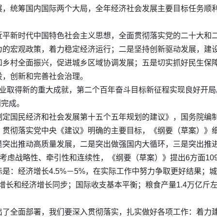
，统筹国内国际两个大局，全年经济社会发展主要目标任务顺利
近平新时代中国特色社会主义思想，全面贯彻落实党的二十大和
为的宏观政策，着力稳定经济运行；二是坚持创新驱动发展，建
和乡村全面振兴，促进城乡区域协调发展；五是切实抓好民生保
设，创新和完善社会治理。
业取得新的重大成就，第二个百年奋斗目标新征程实现良好开局。
利完成。
制定国民经济和社会发展第十五个五年规划的建议》，国务院编
贯彻落实党中央《建议》明确的主要目标，《纲要（草案）》细化
是突出推动高质量发展，二是突出做强国内大循环，三是突出推
筹考虑战略性、牵引性和连续性，《纲要（草案）》提出6方面10
：经济增长4.5%－5%，在实际工作中努力争取更好结果；城镇
增长和经济增长同步；国际收支基本平衡；粮食产量1.4万亿斤左
出了全面部署，我们要深入贯彻落实，扎实做好各项工作：着力