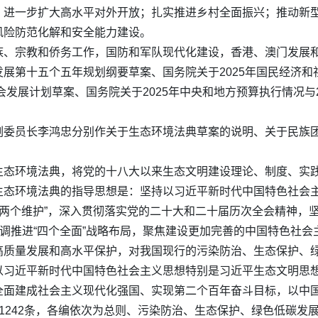
；进一步扩大高水平对外开放；扎实推进乡村全面振兴；推动新
风险防范化解和安全能力建设。
族、宗教和侨务工作，国防和军队现代化建设，香港、澳门发展
展第十五个五年规划纲要草案、国务院关于2025年国民经济和社
会发展计划草案、国务院关于2025年中央和地方预算执行情况与2
副委员长李鸿忠分别作关于生态环境法典草案的说明、关于民族
生态环境法典，将党的十八大以来生态文明建设理论、制度、实
态环境法典的指导思想是：坚持以习近平新时代中国特色社会主
做到“两个维护”，深入贯彻落实党的二十大和二十届历次全会精神
协调推进“四个全面”战略布局，聚焦建设更加完善的中国特色社
高质量发展和高水平保护，对我国现行的污染防治、生态保护、
以习近平新时代中国特色社会主义思想特别是习近平生态文明思
全面建成社会主义现代化强国、实现第二个百年奋斗目标，以中
1242条，各编依次为总则、污染防治、生态保护、绿色低碳发