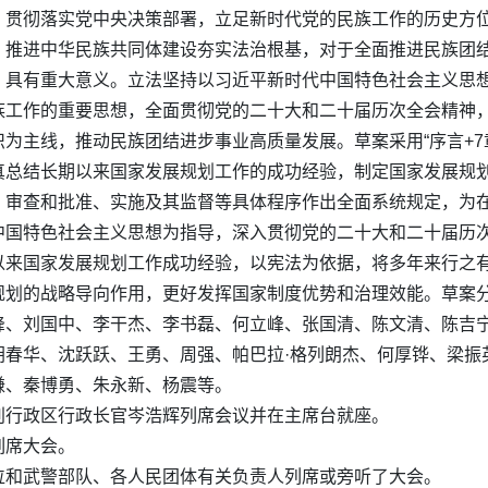
，贯彻落实党中央决策部署，立足新时代党的民族工作的历史方
、推进中华民族共同体建设夯实法治根基，对于全面推进民族团
，具有重大意义。立法坚持以习近平新时代中国特色社会主义思
族工作的重要思想，全面贯彻党的二十大和二十届历次全会精神
为主线，推动民族团结进步事业高质量发展。草案采用“序言+7章
真总结长期以来国家发展规划工作的成功经验，制定国家发展规
、审查和批准、实施及其监督等具体程序作出全面系统规定，为
中国特色社会主义思想为指导，深入贯彻党的二十大和二十届历
以来国家发展规划工作成功经验，以宪法为依据，将多年来行之
划的战略导向作用，更好发挥国家制度优势和治理效能。草案分
峰、刘国中、李干杰、李书磊、何立峰、张国清、陈文清、陈吉
胡春华、沈跃跃、王勇、周强、帕巴拉·格列朗杰、何厚铧、梁振
谦、秦博勇、朱永新、杨震等。
别行政区行政长官岑浩辉列席会议并在主席台就座。
列席大会。
位和武警部队、各人民团体有关负责人列席或旁听了大会。