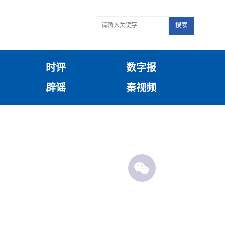
搜索
时评
数字报
辟谣
秦视频