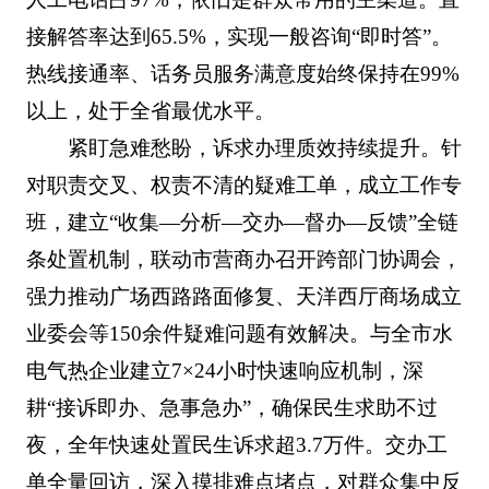
接解答率达到65.5%，实现一般咨询“即时答”。
热线接通率、话务员服务满意度始终保持在99%
以上，处于全省最优水平。
紧盯急难愁盼，诉求办理质效持续提升。针
对职责交叉、权责不清的疑难工单，成立工作专
班，建立“收集—分析—交办—督办—反馈”全链
条处置机制，联动市营商办召开跨部门协调会，
强力推动广场西路路面修复、天洋西厅商场成立
业委会等150余件疑难问题有效解决。与全市水
电气热企业建立7×24小时快速响应机制，深
耕“接诉即办、急事急办”，确保民生求助不过
夜，全年快速处置民生诉求超3.7万件。交办工
单全量回访，深入摸排难点堵点，对群众集中反