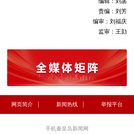
编辑：刘菡
责编：刘芳
编审：刘福庆
监审：王勍
网页简介
新闻热线
举报平台
手机秦皇岛新闻网