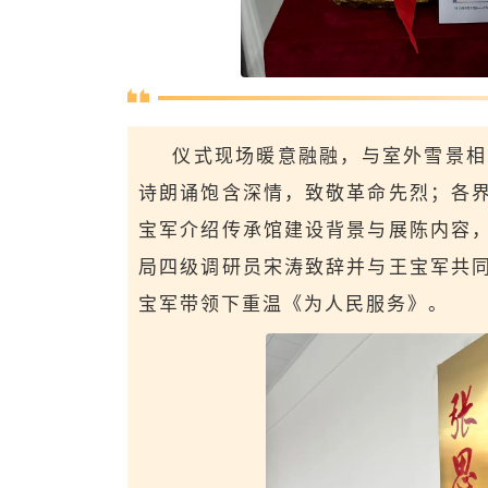
仪式现场暖意融融，与室外雪景相
诗朗诵饱含深情，致敬革命先烈；各
宝军介绍传承馆建设背景与展陈内容
局
四级调研员
宋涛致辞并与王宝军共
宝军带领下重温《为人民服务》。