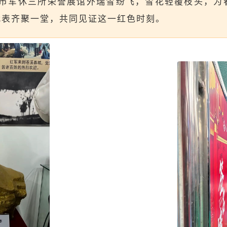
皇岛市军休三所荣誉展馆外瑞雪纷飞，雪花轻覆枝头，
代表齐聚一堂，共同见证这一红色时刻。