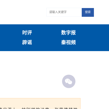
搜索
时评
数字报
辟谣
秦视频