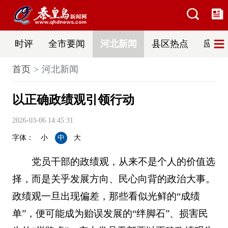
时评
全市要闻
河北新闻
县区热点
应急
首页
河北新闻
以正确政绩观引领行动
2026-03-06 14:45:31
字体：
小
中
大
党员干部的政绩观，从来不是个人的价值选
择，而是关乎发展方向、民心向背的政治大事。
政绩观一旦出现偏差，那些看似光鲜的“成绩
单”，便可能成为贻误发展的“绊脚石”、损害民