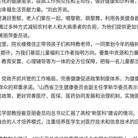
性化的健康需求，提高工作预见性和主动性，做好健康知识科普
幸福生活贡献力量。”刘启芳说。
村满目葱郁，老人们聚在一起，唱黎歌、跳黎舞，利用各类健身
，通过多种方式减轻农村老人和大病患者的负担，为他们提供更加
黄丽萍委员说。
院里，院长楼雅佳正带领孩子们和特教老师，一同策划今年的植
殷殷期许，为我们基层儿童福利工作者指明方向。要集中资源和力
、教育安置、心理辅导等为一体的全方位保障，把每一名儿童都
、党政齐抓共管的工作格局，完善健康促进政策制度体系，为健
群众的郑重承诺。”山西省卫生健康委员会副主任李新华委员表示
套政策，更好完善医疗、医保、医药协同发展和治理机制，实施
学部教授崔亚丽委员向总书记汇报了高校“新医科”建设的情况。
融合的人才培养模式，注重培养医学生对医疗技术和信息技术的应