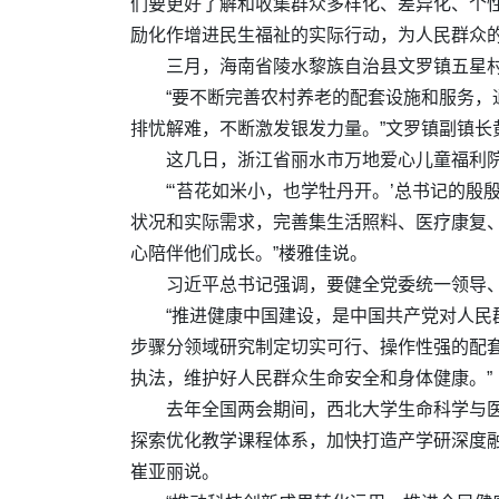
们要更好了解和收集群众多样化、差异化、个
励化作增进民生福祉的实际行动，为人民群众的
三月，海南省陵水黎族自治县文罗镇五星
“要不断完善农村养老的配套设施和服务
排忧解难，不断激发银发力量。”文罗镇副镇长
这几日，浙江省丽水市万地爱心儿童福利
“‘苔花如米小，也学牡丹开。’总书记的
状况和实际需求，完善集生活照料、医疗康复
心陪伴他们成长。”楼雅佳说。
习近平总书记强调，要健全党委统一领导
“推进健康中国建设，是中国共产党对人民
步骤分领域研究制定切实可行、操作性强的配
执法，维护好人民群众生命安全和身体健康。”
去年全国两会期间，西北大学生命科学与医
探索优化教学课程体系，加快打造产学研深度
崔亚丽说。