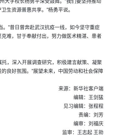
州大学校长杨勇平深受鼓舞。“我们要坚持推动
卫生资源普惠共享。”杨勇平说。
当。”昔日曾奔赴武汉抗疫一线，如今坚守重症
坚克难，甘于奉献付出，努力做医术精湛、患者
记嘱托，深入开展调查研究，积极建言献策、凝聚
的良好氛围。”展望未来，中国劳动和社会保障
来源：新华社客户端
编辑：王剑猛
见习编辑：张程程
责编：刘芳
编审：刘福庆
监审：王志起 王勍