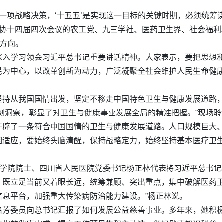
的一项战略决策，‘十五五’是实现这一目标的关键时期，必须统筹
政协十四届四次会议的农工党、九三学社、医药卫生界、社会福
进方向。
深入学习领会习近平总书记重要讲话精神。大家表示，要把思想
民为中心，以改革创新为动力，广泛凝聚全社会维护人民生命健
坚持从我国国情出发，坚定不移走中国特色卫生与健康发展道路
刻洞察，彰显了对卫生与健康事业发展全局的精准把握。”现场
开辟了一条符合中国国情的卫生与健康发展道路。人口规模巨大
相适应，要始终头脑清醒，保持战略定力，始终坚持基本医疗卫
科学院院士、四川省人民医院党委书记杨正林代表将习近平总书记
，既立足当前又着眼长远，统筹兼顾、突出重点，集中破解医药
息平台，加强重大传染病防治能力建设。”杨正林说。
启芳委员向总书记汇报了如何发展公益慈善事业。多年来，她积极