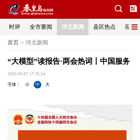
时评
全市要闻
河北新闻
县区热点
应急
首页
河北新闻
“大模型”读报告·两会热词丨中国服务
2026-03-07 17:35:24
字体：
小
中
大