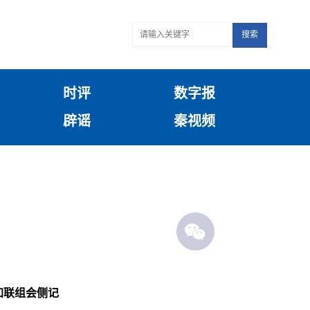
搜索
时评
数字报
辟谣
秦视频
加联组会侧记