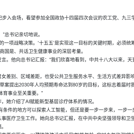
书记步入会场，看望参加全国政协十四届四次会议的农工党、九三
。”总书记亲切地说。
作出的一项战略决策。‘十五五’是实现这一目标的关键时期，必须
共商国是、共话卫生健康事业的深层考量。
发言。他向总书记汇报：“我们欣喜地看到，中共十八大以来，天
男女差别、区域差距，也受公共卫生服务水平、生活方式差异影
要草案提出2030年人均预期寿命达到80岁的目标，这标志着届
体育事业至关重要。”
，她介绍了AI赋能新型基层诊疗体系的情况。
有条件的地方可以探索人工智能，但还是要一步一步来，一步一
从事医疗卫生工作。她向总书记汇报，在中共中央坚强领导和卫
题。