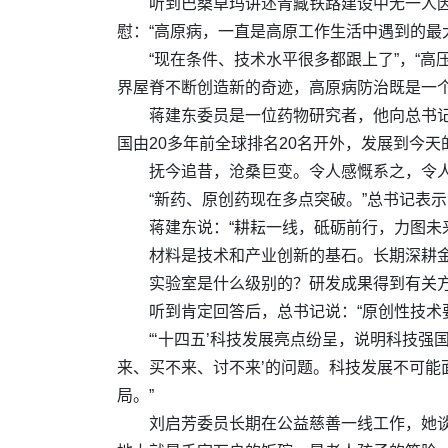
听到巴桑卓玛讲述青藏铁路建设中无一人因
慰：“高原病，一直是高原工作生活中遇到的最
“现在条件、技术水平很多都跟上了”，“
界屋脊不断创造新的奇迹，高原病防治既是一
蒋建东委员是一位药物研究者，他向总书记
国由20多年前全球排名20名开外，发展到今天
抚今追昔，沧桑巨变。令人感慨系之，令
“新药、原创药现在多点突破。”总书记表
蒋建东说：“耕耘一线，砥砺前行，力图未来
材料是技术和产业创新的基石。长期深耕
实验室是什么级别的？研发成果得到有关
听到肯定回答后，总书记说：“原创性技术要从
“‘十四五’科技发展亮点纷呈，说明科技强
来、买不来、讨不来’的问题。科技发展不可能
局。”
刘启芳委员长期在公益慈善一线工作，她