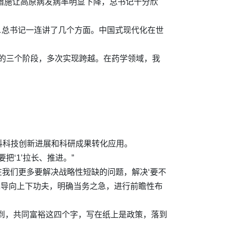
等措施让高原病发病率明显下降，总书记十分欣
……总书记一连讲了几个方面。中国式现代化在世
新的三个阶段，多次实现跨越。在药学领域，我
。
料科技创新进展和科研成果转化应用。
把‘1’拉长、推进。”
现在我们更多要解决战略性短缺的问题，解决‘要不
求导向上下功夫，明确当务之急，进行前瞻性布
到，共同富裕这四个字，写在纸上是政策，落到