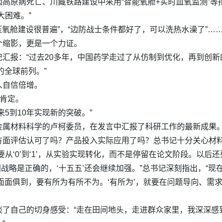
高原病死亡、川藏铁路建设中采用“智能氧舱+实时血氧监测”
大困难。”
高压氧舱建设很普遍”，“边防战士条件都好了，可以洗热水澡了”
个缩影，更是一个力证。
汇报：“过去20多年，中国药学走过了从仿制到优化，再到创
的全球前列。”
人自信倍增。
示肯定。
5到10年实现新的突破。”
金属材料科学的卢柯委员，在发言中汇报了科研工作的最新成果
方面评估认可了吗？产品投入实际应用了吗？总书记十分关心材
‘0’到‘1’，从实验实现转化，而不是停留在论文阶段。以后还要
国战略是正确的，‘十五五’还会继续加强。”总书记深刻指出，“
面面俱到，要有所为有所不为。‘有所为’，就要在问题导向、需
谈了自己的切身感受：“走在田间地头，走进群众家里，我深深感