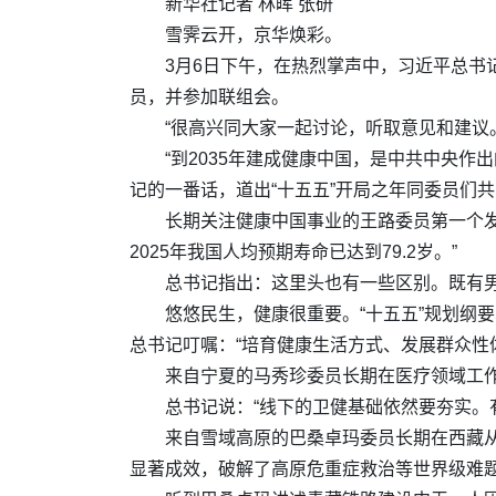
新华社记者 林晖 张研
雪霁云开，京华焕彩。
3月6日下午，在热烈掌声中，习近平总
员，并参加联组会。
“很高兴同大家一起讨论，听取意见和建议
“到2035年建成健康中国，是中共中央
记的一番话，道出“十五五”开局之年同委员们
长期关注健康中国事业的王路委员第一个
2025年我国人均预期寿命已达到79.2岁。”
总书记指出：这里头也有一些区别。既有
悠悠民生，健康很重要。“十五五”规划纲
总书记叮嘱：“培育健康生活方式、发展群众性
来自宁夏的马秀珍委员长期在医疗领域工作
总书记说：“线下的卫健基础依然要夯实。
来自雪域高原的巴桑卓玛委员长期在西藏
显著成效，破解了高原危重症救治等世界级难