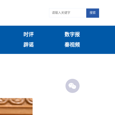
搜索
时评
数字报
辟谣
秦视频