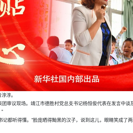
音淳淳。
表团审议现场。靖江市德胜村党总支书记杨恒俊代表在发言中谈
”
书记都听得懂。”脸庞晒得黝黑的汉子，说到这儿，眼睛笑成了两