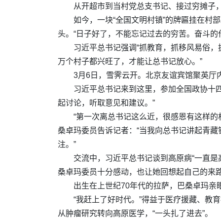
从开超市到当村党总支书记、接过穷摊子
如今，一块“全国文明村镇”的牌匾挂在村
头。“日子好了，不能忘记过去的穷苦。奋斗的
习近平总书记强调“抓教育，抓移风易俗，
万个村子都兴旺了，才能让总书记放心。”
3月6日，雪霁云开。北京友谊宾馆聚英厅
习近平总书记来到这里，参加全国政协十
起讨论，听取意见和建议。”
“第一次离总书记这么近，很感恩有这样的
桑卓玛委员告诉记者：“当我向总书记讲起青
注。”
交流中，习近平总书记谈到高原病“一直是
桑卓玛委员十分感动，也让她回想起自己的来
出生在上世纪70年代的拉萨，巴桑卓玛
“我赶上了好时代。”得益于医疗援藏、教
从肿瘤研究转向高原医学，“一头扎了进去”。