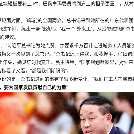
这块短板要补上”时，巴桑卓玛委员感到肩上的担子更重了，从
书记面对面。8年前的全国两会，总书记来到她所在的广东代表团
跑过车间，练出一身闯劲儿。“我一个‘外来工’，从没想过能同总
”的建议。
来’。”习近平总书记为她点赞，并要求千方百计让进城务工人员
梅又一次见到了总书记。“总书记还记得我，和我握手，仔细询
九个年头，她见证时代变迁、民主进程。“国家规划蓝图里，对外来
标看了又看，“都是我们期盼的”。
说的是，总书记过问的事有了很多新变化，“我们打工人在城市
，要为国家发展贡献自己的力量”