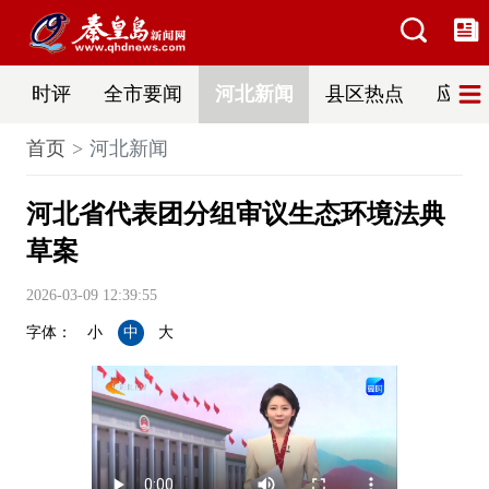
时评
全市要闻
河北新闻
县区热点
应急
首页
河北新闻
河北省代表团分组审议生态环境法典
草案
2026-03-09 12:39:55
字体：
小
中
大