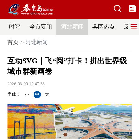
时评
全市要闻
河北新闻
县区热点
应急
首页
河北新闻
互动SVG｜飞“阅”打卡！拼出世界级
城市群新画卷
2026-03-09 12:47:38
字体：
小
中
大