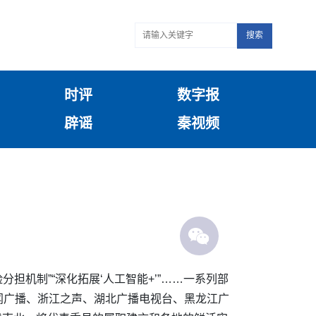
搜索
时评
数字报
辟谣
秦视频
担机制”“深化拓展‘人工智能+’”……一系列部
闻广播、浙江之声、湖北广播电视台、黑龙江广