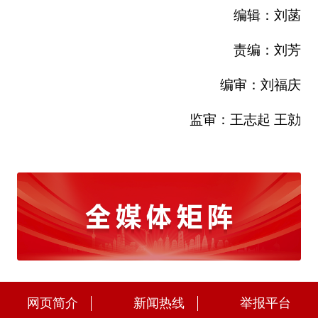
编辑：刘菡
责编：刘芳
编审：刘福庆
监审：王志起 王勍
网页简介
新闻热线
举报平台