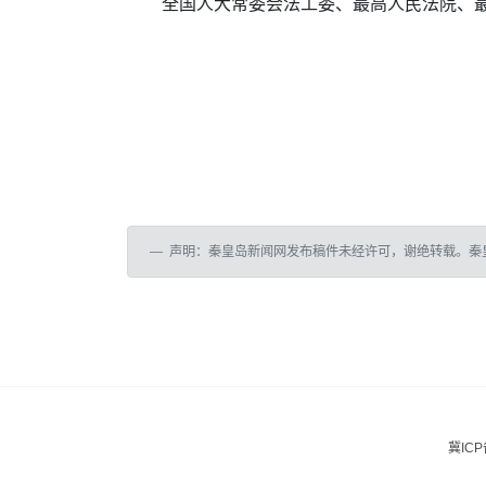
全国人大常委会法工委、最高人民法院、
声明：秦皇岛新闻网发布稿件未经许可，谢绝转载。秦
冀ICP