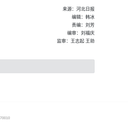
来源：河北日报
编辑：韩冰
责编：刘芳
编审：刘福庆
监审：王志起 王勍
0010