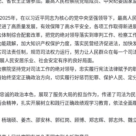
记、省长王正谱参加。最高人民检察院党组成员、中央纪委国家
。2025年，在以习近平同志为核心的党中央坚强领导下，最高
促进了高质量发展，有效保障了高水平安全，各项工作取得新进
法体制综合配套改革，把党的绝对领导落实到审判工作、检察工
功能疏解，加大知识产权保护力度，落实民营经济促进法，加快
实司法责任制，规范司法权力运行，努力让人民群众在每一个司
发展人民安居乐业、社会安定有序的良好局面。
检察院坚持党对司法工作的绝对领导，忠实履行宪法法律赋予的
始终坚定正确政治方向，切实履行好惩罚犯罪、保护人民、定分
党忠诚的政治本色，展现了服务大局的担当作为，传递了司法为
两会精神，扎实开展树立和践行正确政绩观学习教育，依法全面
、杨瑞硕、姜杰、邵安林、郭红岗、顾博、郑志辉、郭志炜、魏