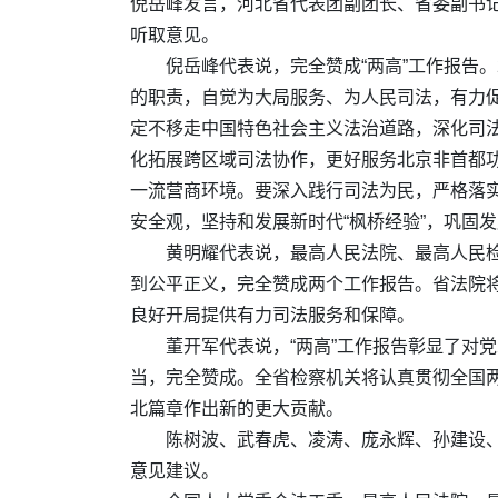
倪岳峰发言，河北省代表团副团长、省委副书
听取意见。
倪岳峰代表说，完全赞成“两高”工作报告
的职责，自觉为大局服务、为人民司法，有力
定不移走中国特色社会主义法治道路，深化司
化拓展跨区域司法协作，更好服务北京非首都
一流营商环境。要深入践行司法为民，严格落
安全观，坚持和发展新时代“枫桥经验”，巩固
黄明耀代表说，最高人民法院、最高人民
到公平正义，完全赞成两个工作报告。省法院将
良好开局提供有力司法服务和保障。
董开军代表说，“两高”工作报告彰显了对
当，完全赞成。全省检察机关将认真贯彻全国
北篇章作出新的更大贡献。
陈树波、武春虎、凌涛、庞永辉、孙建设
意见建议。