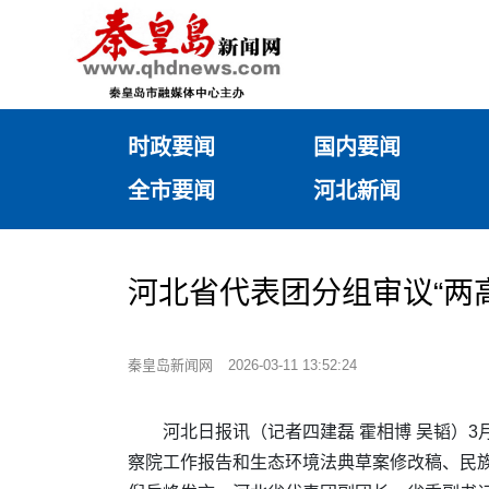
时政要闻
国内要闻
全市要闻
河北新闻
河北省代表团分组审议“两高
秦皇岛新闻网
2026-03-11 13:52:24
河北日报讯（记者四建磊 霍相博 吴韬）
察院工作报告和生态环境法典草案修改稿、民