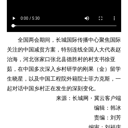
全国两会期间，长城国际传播中心聚焦国际
关注的中国减贫方案，特别连线全国人大代表赵
治海，河北张家口张北县德胜村的村支书徐亚
茹，在中国多次深入乡村研学的刚果（金）留学
生晓星，以及中国工程院外籍院士菲力克斯，一
起对话中国乡村正在发生的深刻变化。
来源：长城网・冀云客户端
编辑：韩冰
责编：刘芳
编审：刘福庆