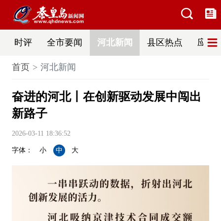
时评
全市要闻
河北新闻
县区热点
应急
首页
河北新闻
奋进的河北丨在创新驱动发展中闯出
新路子
2026-03-11 18:36:52
字体：
小
中
大