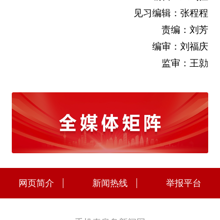
见习编辑：张程程
责编：刘芳
编审：刘福庆
监审：王勍
网页简介
新闻热线
举报平台