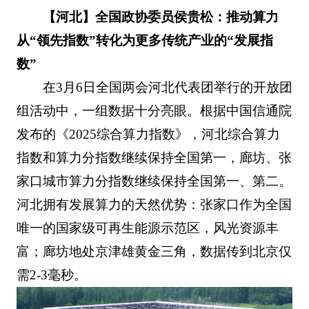
【河北】全国政协委员侯贵松：推动算力
从“领先指数”转化为更多传统产业的“发展指
数”
在3月6日全国两会河北代表团举行的开放团
组活动中，一组数据十分亮眼。根据中国信通院
发布的《2025综合算力指数》，河北综合算力
指数和算力分指数继续保持全国第一，廊坊、张
家口城市算力分指数继续保持全国第一、第二。
河北拥有发展算力的天然优势：张家口作为全国
唯一的国家级可再生能源示范区，风光资源丰
富；廊坊地处京津雄黄金三角，数据传到北京仅
需2-3毫秒。