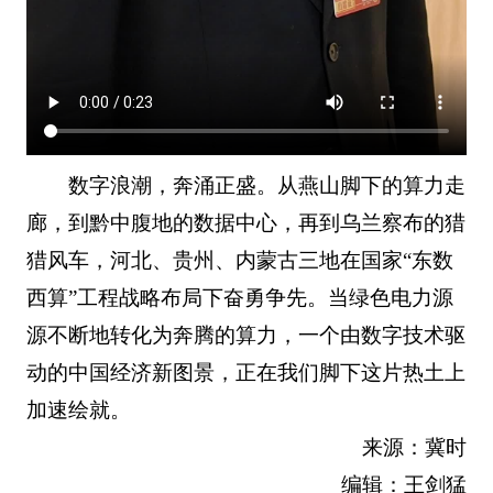
数字浪潮，奔涌正盛。从燕山脚下的算力走
廊，到黔中腹地的数据中心，再到乌兰察布的猎
猎风车，河北、贵州、内蒙古三地在国家“东数
西算”工程战略布局下奋勇争先。当绿色电力源
源不断地转化为奔腾的算力，一个由数字技术驱
动的中国经济新图景，正在我们脚下这片热土上
加速绘就。
来源：冀时
编辑：王剑猛