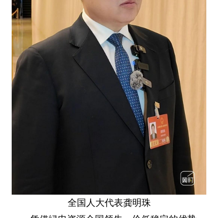
全国人大代表龚明珠