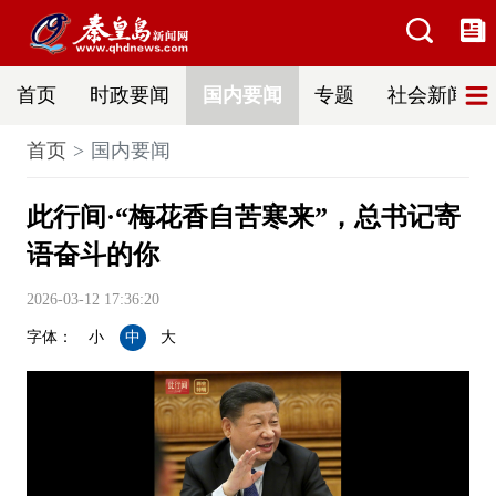
首页
时政要闻
国内要闻
专题
社会新闻
首页
国内要闻
此行间·“梅花香自苦寒来”，总书记寄
语奋斗的你
2026-03-12 17:36:20
字体：
小
中
大